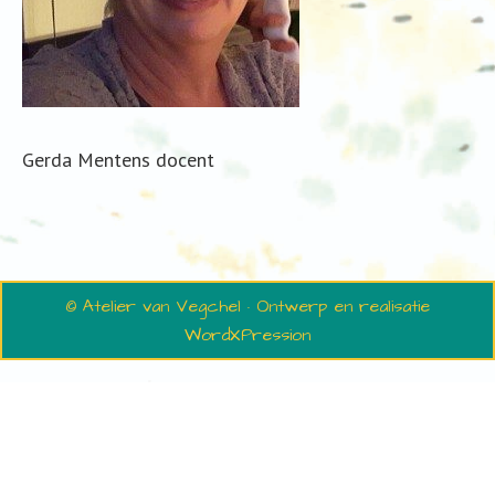
Gerda Mentens docent
© Atelier van Vegchel · Ontwerp en realisatie
WordXPression