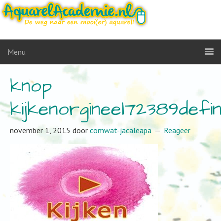
Menu
knop
kijkenorgineel72389defin
november 1, 2015
door
comwat-jacaleapa
Reageer